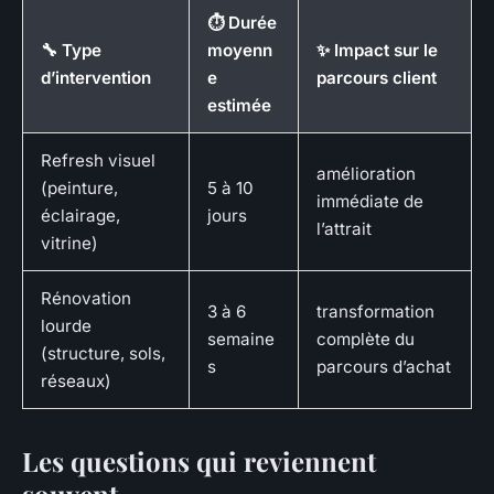
⏱️ Durée
🔧 Type
moyenn
✨ Impact sur le
d’intervention
e
parcours client
estimée
Refresh visuel
amélioration
(peinture,
5 à 10
immédiate de
éclairage,
jours
l’attrait
vitrine)
Rénovation
3 à 6
transformation
lourde
semaine
complète du
(structure, sols,
s
parcours d’achat
réseaux)
Les questions qui reviennent
souvent