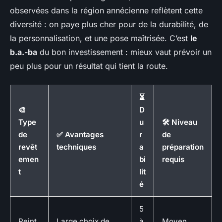
observées dans la région annécienne reflètent cette
diversité : on paye plus cher pour de la durabilité, de
la personnalisation, et une pose maîtrisée. C’est
le
b.a.-ba
du bon investissement : mieux vaut prévoir un
peu plus pour un résultat qui tient la route.
⏳
🎨
D
Type
u
🛠️ Niveau
de
✅ Avantages
r
de
revêt
techniques
a
préparation
emen
bi
requis
t
lit
é
5
Peint
Large choix de
à
Moyen