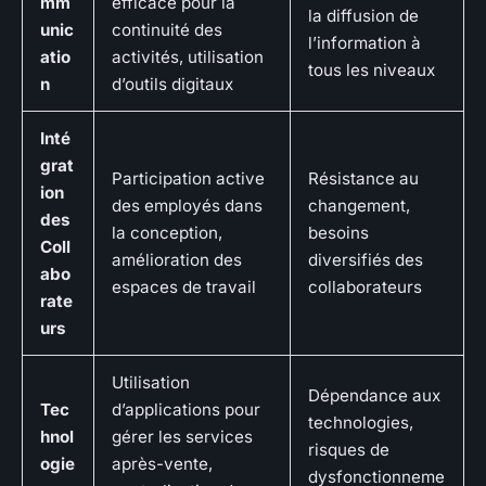
mm
efficace pour la
la diffusion de
unic
continuité des
l’information à
atio
activités, utilisation
tous les niveaux
n
d’outils digitaux
Inté
grat
Participation active
Résistance au
ion
des employés dans
changement,
des
la conception,
besoins
Coll
amélioration des
diversifiés des
abo
espaces de travail
collaborateurs
rate
urs
Utilisation
Dépendance aux
Tec
d’applications pour
technologies,
hnol
gérer les services
risques de
ogie
après-vente,
dysfonctionneme