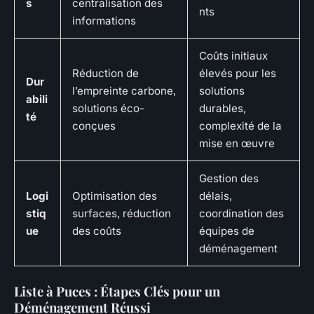
s
centralisation des
nts
informations
Coûts initiaux
Réduction de
élevés pour les
Dur
l’empreinte carbone,
solutions
abili
solutions éco-
durables,
té
conçues
complexité de la
mise en œuvre
Gestion des
Logi
Optimisation des
délais,
stiq
surfaces, réduction
coordination des
ue
des coûts
équipes de
déménagement
Liste à Puces : Étapes Clés pour un
Déménagement Réussi