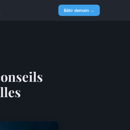
x
Bâtir demain →
onseils
lles