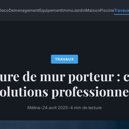
Deco
Demenagement
Equipement
Immo
Jardin
Maison
Piscine
Travau
TRAVAUX
ure de mur porteur : c
solutions professionne
Mélina
•
24 avril 2025
•
4 min de lecture