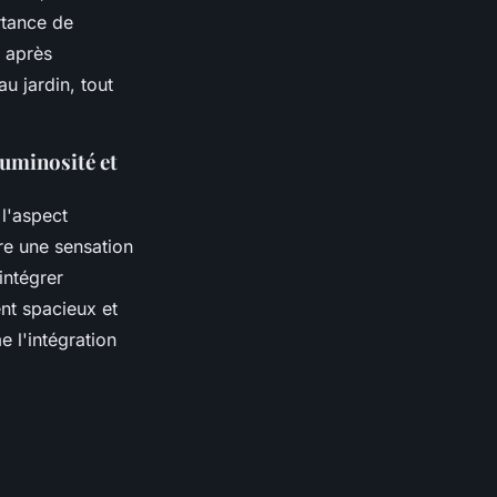
rtance de
n après
u jardin, tout
luminosité et
l'aspect
fre une sensation
intégrer
nt spacieux et
 l'intégration