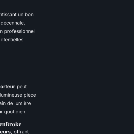
ntissant un bon
e décennale,
un professionnel
otentielles
orteur
peut
 lumineuse pièce
ain de lumière
ur quotidien.
penBroke
teurs
, offrant