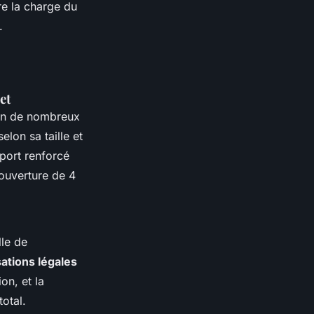
re la charge du
.
et
ion de nombreux
lon sa taille et
pport renforcé
 ouverture de 4
lle de
sations légales
on, et la
otal.