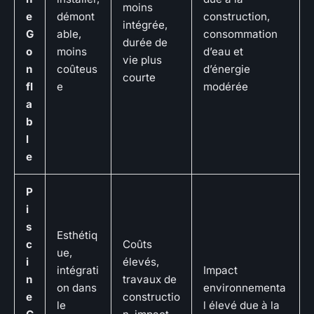
moins
e
démont
construction,
intégrée,
G
able,
consommation
durée de
o
moins
d’eau et
vie plus
n
coûteus
d’énergie
courte
fl
e
modérée
a
b
l
e
P
i
s
Esthétiq
c
Coûts
ue,
i
élevés,
intégrati
Impact
n
travaux de
on dans
environnementa
e
constructio
le
l élevé due à la