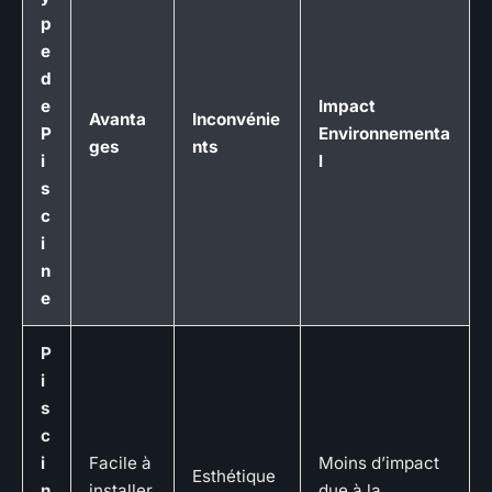
p
e
d
e
Impact
Avanta
Inconvénie
P
Environnementa
ges
nts
i
l
s
c
i
n
e
P
i
s
c
i
Facile à
Moins d’impact
Esthétique
n
installer,
due à la