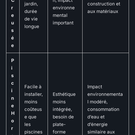
C
n, impact
jardin,
construction et
r
environne
durée
aux matériaux
e
mental
de vie
u
important
longue
s
é
e
P
i
s
c
Facile à
Impact
i
installer,
Esthétique
environnementa
n
moins
moins
l modéré,
e
coûteus
intégrée,
consommation
H
e que
besoin de
d’eau et
o
les
plate-
d’énergie
r
piscines
forme
similaire aux