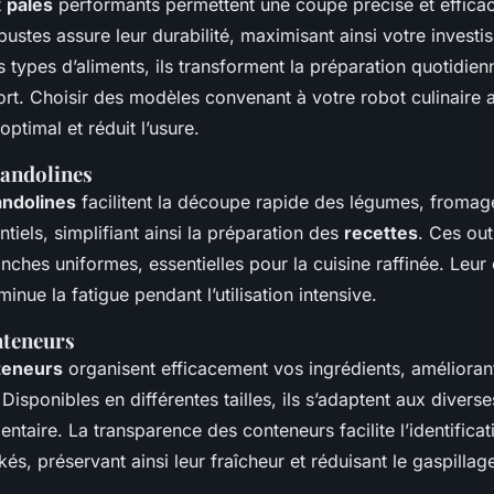
t
pales
performants permettent une coupe précise et efficace.
ustes assure leur durabilité, maximisant ainsi votre investi
 types d’aliments, ils transforment la préparation quotidie
fort. Choisir des modèles convenant à votre robot culinaire 
ptimal et réduit l’usure.
mandolines
ndolines
facilitent la découpe rapide des légumes, fromage
ntiels, simplifiant ainsi la préparation des
recettes
. Ces out
anches uniformes, essentielles pour la cuisine raffinée. Leu
nue la fatigue pendant l’utilisation intensive.
nteneurs
teneurs
organisent efficacement vos ingrédients, améliorant
. Disponibles en différentes tailles, ils s’adaptent aux divers
entaire. La transparence des conteneurs facilite l’identifica
kés, préservant ainsi leur fraîcheur et réduisant le gaspillag