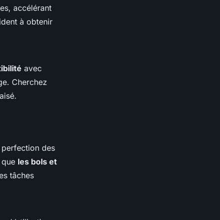
es, accélérant
ident à obtenir
bilité
avec
age. Cherchez
aisé.
 perfection des
i que
les bols et
des tâches