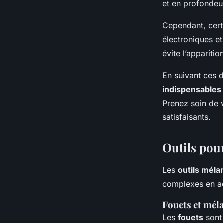
et en profondeu
Cependant, certa
électroniques e
évite l’appariti
En suivant ces 
indispensables 
Prenez soin de v
satisfaisants.
Outils pou
Les
outils méla
complexes en act
Fouets et mél
Les
fouets
sont