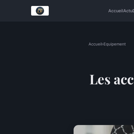
Accueil
Actu
Accueil
›
Equipement
Les ac