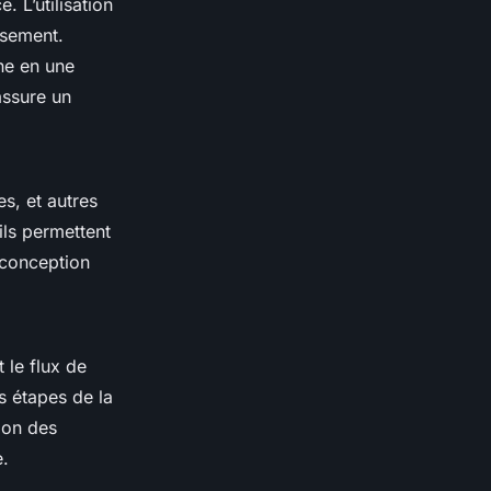
 L’utilisation
ssement.
nne en une
assure un
s, et autres
ils permettent
r conception
 le flux de
es étapes de la
tion des
e.