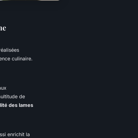
ne
réalisées
ence culinaire.
aux
multitude de
lité des lames
si enrichit la