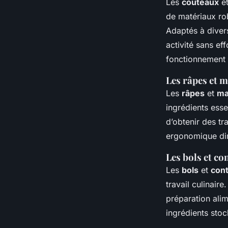
Les
couteaux
e
de matériaux rob
Adaptés à divers
activité sans ef
fonctionnement o
Les râpes et 
Les
râpes
et
ma
ingrédients esse
d’obtenir des tr
ergonomique dimi
Les bols et co
Les
bols
et
con
travail culinaire
préparation alim
ingrédients stoc