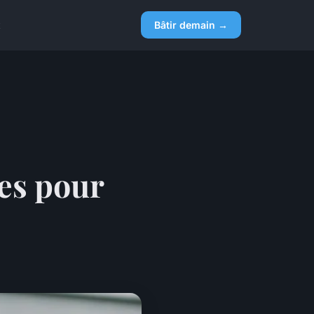
x
Bâtir demain →
es pour