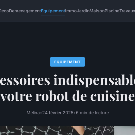
Deco
Demenagement
Equipement
Immo
Jardin
Maison
Piscine
Travau
EQUIPEMENT
cessoires indispensabl
votre robot de cuisine
Mélina
•
24 février 2025
•
6 min de lecture