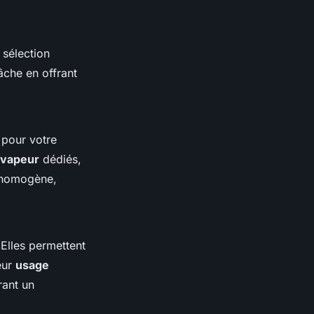
 sélection
tâche en offrant
 pour votre
 vapeur
dédiés,
 homogène,
 Elles permettent
Leur
usage
rant un